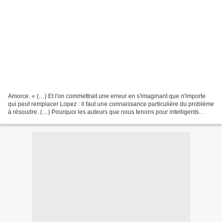
Amorce. « (…) Et l'on commettrait une erreur en s'imaginant que n'importe
qui peut remplacer Lopez : il faut une connaissance particulière du problème
à résoudre. (…) Pourquoi les auteurs que nous tenons pour intelligents
n'écrivent-ils pas des chansons...