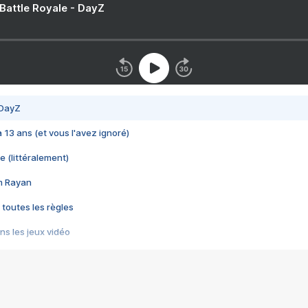
 Battle Royale - DayZ
 DayZ
 a 13 ans (et vous l'avez ignoré)
e (littéralement)
im Rayan
 toutes les règles
s les jeux vidéo
us choquant de Rockstar ? - Le scandale BULLY
e plus moche de Steam
du RÊVE tourne au CAUCHEMAR